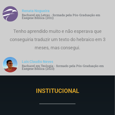
Renata Nogueira
Bacharel em Letras - formada pela Pós-Graduação em
Exegese Bíblica (2011)
Tenho aprendido muito e não esperava que
conseguiria traduzir um texto do hebraico em 3
meses, mas consegui.
Luis Claudio Neves
Bacharel em Teologia - formado pela Pós-Graduação em
Exegese Bíblica (2023)
INSTITUCIONAL